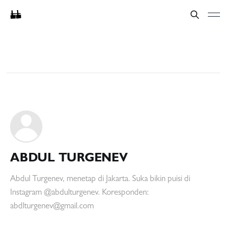
ABDUL TURGENEV
Abdul Turgenev, menetap di Jakarta. Suka bikin puisi di
Instagram @abdulturgenev. Koresponden:
abdlturgenev@gmail.com